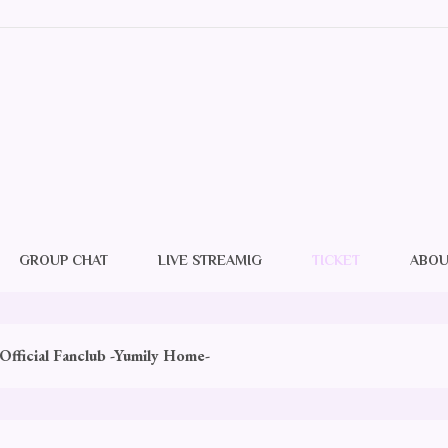
GROUP CHAT
LIVE STREAMIG
TICKET
ABOU
fficial Fanclub -Yumily Home-