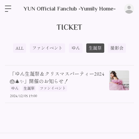
ロ
YUN Official Fanclub -Yumily Home-
TICKET
ALL
ファンイベント
ゆん
生誕祭
撮影会
「ゆん生誕祭＆クリスマスパーティー2024
🎂🎄✨」開催のお知らせ！
ゆん
生誕祭
ファンイベント
2024/12/05 19:00